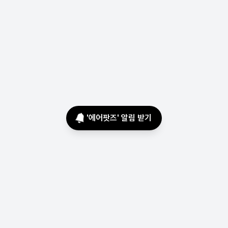
'
에어팟즈
' 알림 받기