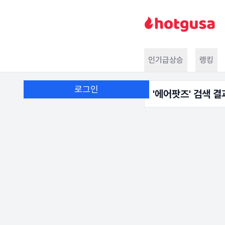
인기급상승
랭킹
로그인
'
에어팟즈
' 검색 결