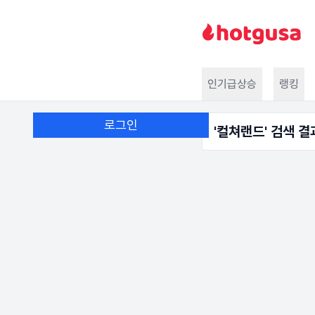
인기급상승
랭킹
로그인
'
컬쳐랜드
' 검색 결