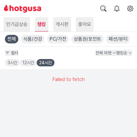
인기급상승
랭킹
게시판
좋아요
전체
식품/건강
PC/가전
상품권/포인트
패션/뷰티
필터
전체 마켓
랭킹순
3시간
12시간
24시간
Failed to fetch