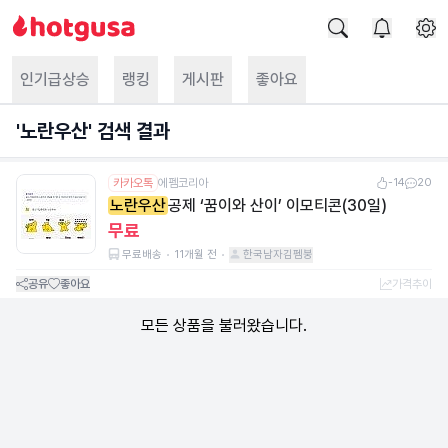
인기급상승
랭킹
게시판
좋아요
'
노란우산
' 검색 결과
카카오톡
에펨코리아
-14
20
노란우산
공제 ‘꿈이와 산이’ 이모티콘(30일)
무료
무료배송
11개월 전
한국남자김펨붕
공유
좋아요
가격추이
모든 상품을 불러왔습니다.