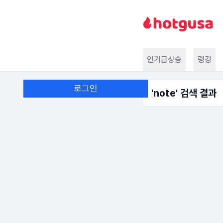
인기급상승
랭킹
로그인
'
note
' 검색 결과