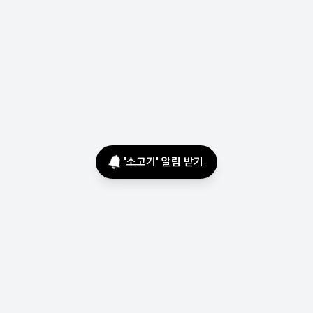
'
소고기
' 알림 받기