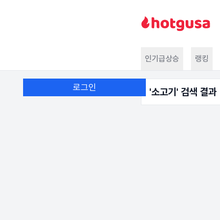
인기급상승
랭킹
로그인
'
소고기
' 검색 결과