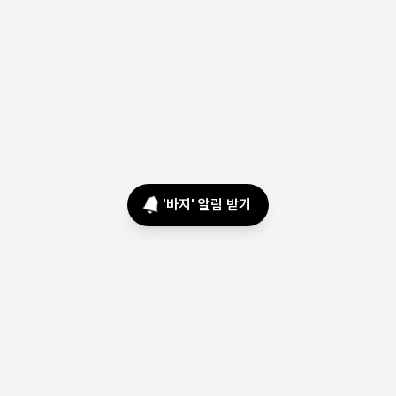
'
바지
' 알림 받기