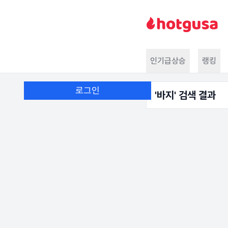
인기급상승
랭킹
로그인
'
바지
' 검색 결과