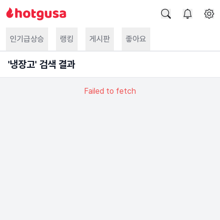
인기급상승
랭킹
게시판
좋아요
'
냉장고
' 검색 결과
Failed to fetch