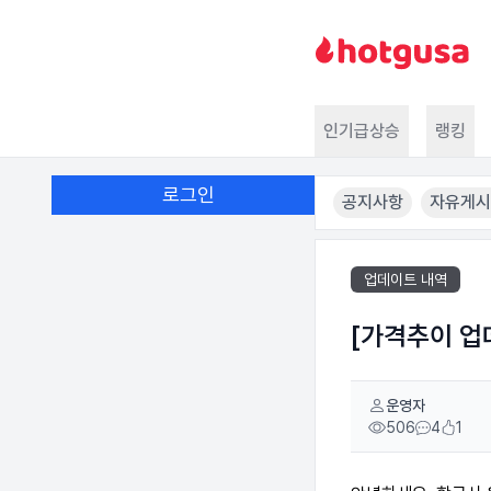
인기급상승
랭킹
로그인
공지사항
자유게시
업데이트 내역
[가격추이 업
운영자
506
4
1