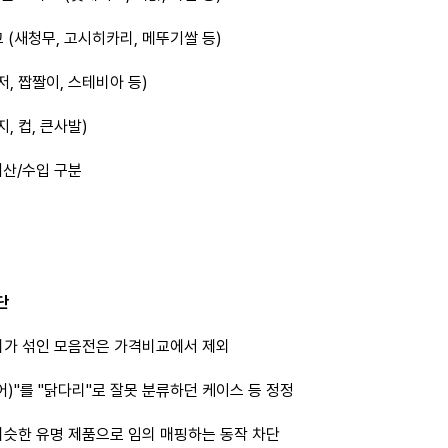
 (새청무, 고시히카리, 메뚜기쌀 등)
저, 짭짤이, 스테비아 등)
, 컵, 큰사발)
내산/수입 구분
단
리가 섞인 모음전은 가격비교에서 제외
어)"를 "닭다리"로 잘못 분류하던 케이스 등 정정
비슷한 유명 제품으로 임의 매핑하는 동작 차단