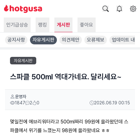
인기급상승
랭킹
게시판
좋아요
공지사항
자유게시판
의견제안
오류제보
업데이트 내역
자유게시판
스파클 500ml 역대가네요. 달리세요~
운영자
1847
2
0
2026.06.19 00:15
몇일전에 에브리워터라고 500ml짜리 99원에 올라왔던데 스
파클에서 위기를 느꼈는지 98원에 올라왔네요 ㅎㅎ