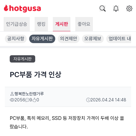
인기급상승
랭킹
게시판
좋아요
공지사항
자유게시판
의견제안
오류제보
업데이트 내역
자유게시판
PC부품 가격 인상
행복한노란캥거루
2056
9
0
2026.04.24 14:48
PC부품, 특히 메모리, SSD 등 저장장치 가격이 두배 이상 올
랐습니다.