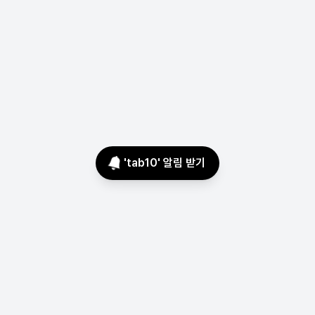
'
tab10
' 알림 받기