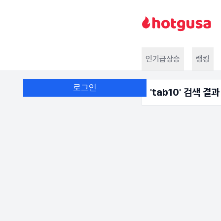
인기급상승
랭킹
로그인
'
tab10
' 검색 결과