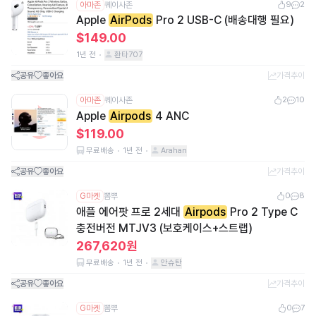
아마존
퀘이사존
9
2
Apple
AirPods
Pro 2 USB-C (배송대행 필요)
$149.00
1년 전
환타707
공유
좋아요
가격추이
아마존
퀘이사존
2
10
Apple
Airpods
4 ANC
$119.00
무료배송
1년 전
Arahan
공유
좋아요
가격추이
G마켓
뽐뿌
0
8
애플 에어팟 프로 2세대
Airpods
Pro 2 Type C
충전버전 MTJV3 (보호케이스+스트랩)
267,620원
무료배송
1년 전
안슈탄
공유
좋아요
가격추이
G마켓
뽐뿌
0
7