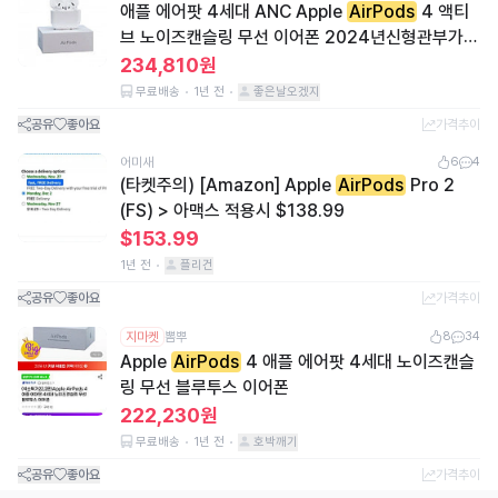
애플 에어팟 4세대 ANC Apple
AirPods
4 액티
브 노이즈캔슬링 무선 이어폰 2024년신형관부가세
포함항공특송
234,810원
무료배송
1년 전
좋은날오겠지
공유
좋아요
가격추이
어미새
6
4
(타켓주의) [Amazon] Apple
AirPods
Pro 2
(FS) > 아맥스 적용시 $138.99
$153.99
1년 전
플리건
공유
좋아요
가격추이
지마켓
뽐뿌
8
34
Apple
AirPods
4 애플 에어팟 4세대 노이즈캔슬
링 무선 블루투스 이어폰
222,230원
무료배송
1년 전
호박깨기
공유
좋아요
가격추이