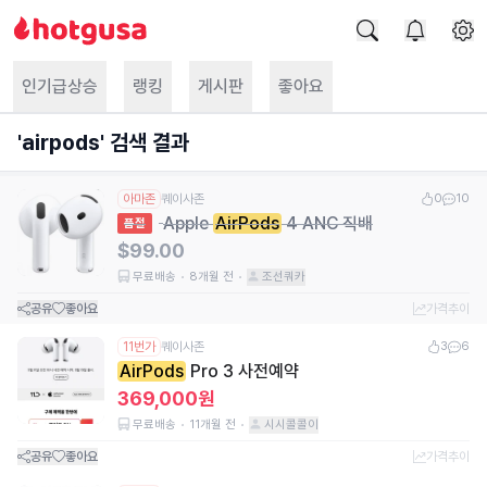
인기급상승
랭킹
게시판
좋아요
'
airpods
' 검색 결과
아마존
퀘이사존
0
10
Apple
AirPods
4 ANC 직배
품절
$99.00
무료배송
8개월 전
조선쿼카
공유
좋아요
가격추이
11번가
퀘이사존
3
6
AirPods
Pro 3 사전예약
369,000원
무료배송
11개월 전
시시콜콜이
공유
좋아요
가격추이