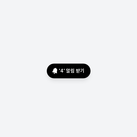
'
4
' 알림 받기