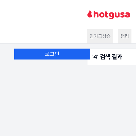
인기급상승
랭킹
로그인
'
4
' 검색 결과