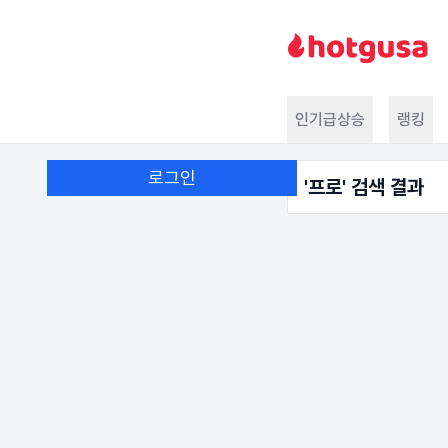
인기급상승
랭킹
로그인
'
프로
' 검색 결과