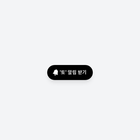
'
토
' 알림 받기