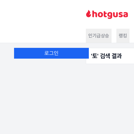
인기급상승
랭킹
로그인
'
토
' 검색 결과