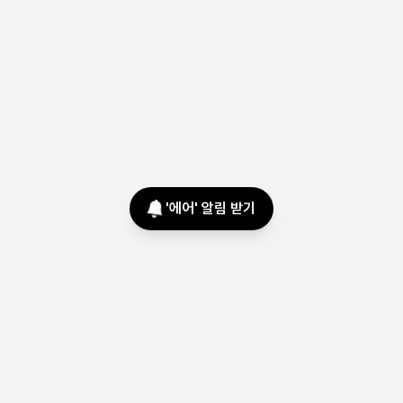
'
에어
' 알림 받기