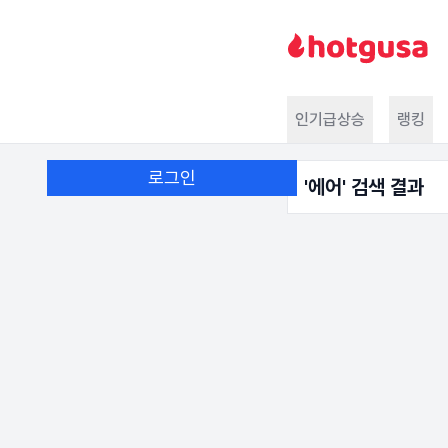
인기급상승
랭킹
로그인
'
에어
' 검색 결과