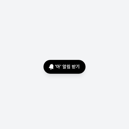
'
아
' 알림 받기