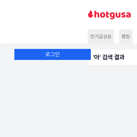
인기급상승
랭킹
로그인
'
아
' 검색 결과