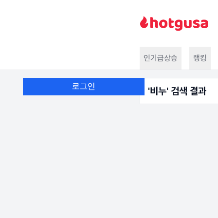
인기급상승
랭킹
로그인
'
비누
' 검색 결과