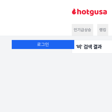
인기급상승
랭킹
로그인
'
비
' 검색 결과