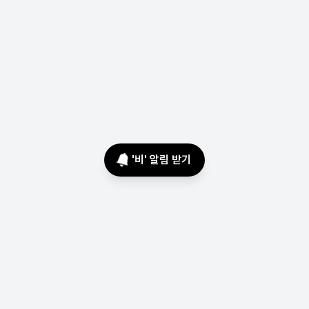
'
비
' 알림 받기