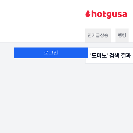
인기급상승
랭킹
로그인
'
도미노
' 검색 결과