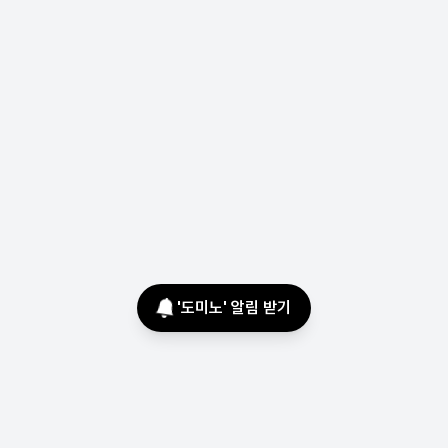
'
도미노
' 알림 받기