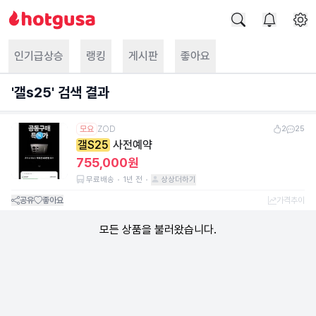
인기급상승
랭킹
게시판
좋아요
'
갤s25
' 검색 결과
모요
ZOD
2
25
갤S25
사전예약
755,000원
무료배송
1년 전
상상더하기
공유
좋아요
가격추이
모든 상품을 불러왔습니다.